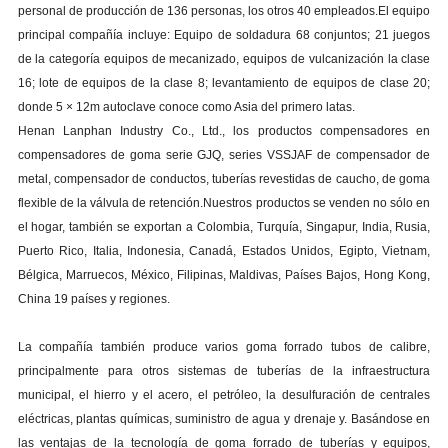
personal de producci
ó
n de 136 personas, los otros 40 empleados.El equipo
principal compañ
í
a incluye: Equipo de soldadura 68 conjuntos; 21 juegos
de la categor
í
a equipos de mecanizado, equipos de vulcanizaci
ó
n la clase
16; lote de equipos de la clase 8; levantamiento de equipos de clase 20;
donde 5
×
12m autoclave conoce como Asia del primero latas.
Henan Lanphan Industry Co., Ltd., los productos compensadores en
compensadores de goma serie GJQ, series VSSJAF de compensador de
metal, compensador de conductos, tuber
í
as revestidas de caucho, de goma
flexible de la v
á
lvula de retenci
ó
n.Nuestros productos se venden no s
ó
lo en
el hogar, tambi
é
n se exportan a Colombia, Turqu
í
a, Singapur, India, Rusia,
Puerto Rico, Italia, Indonesia, Canad
á
, Estados Unidos, Egipto, Vietnam,
B
é
lgica, Marruecos, M
é
xico, Filipinas, Maldivas, Pa
í
ses Bajos, Hong Kong,
China 19 pa
í
ses y regiones.
La compañ
í
a tambi
é
n produce varios goma forrado tubos de calibre,
principalmente para otros sistemas de tuber
í
as de la infraestructura
municipal, el hierro y el acero, el petr
ó
leo, la desulfuraci
ó
n de centrales
el
é
ctricas, plantas qu
í
micas, suministro de agua y drenaje y. Bas
á
ndose en
las ventajas de la tecnolog
í
a de goma forrado de tuber
í
as y equipos,