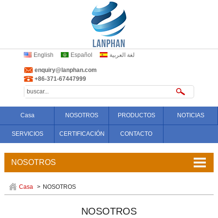
English
Español
لغة العربية
enquiry@lanphan.com
+86-371-67447999
Casa
NOSOTROS
PRODUCTOS
NOTICIAS
SERVICIOS
CERTIFICACIÓN
CONTACTO
NOSOTROS
Perfil De La Empresa
Casa
>
NOSOTROS
Equipos
NOSOTROS