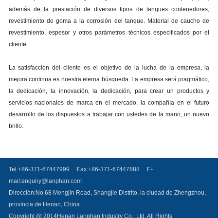
adem
á
s de la prestaci
ó
n de diversos tipos de tanques contenedores,
revestimiento de goma a la corrosi
ó
n del tanque. Material de caucho de
revestimiento, espesor y otros par
á
metros t
é
cnicos especificados por el
cliente.
La satisfacci
ó
n del cliente es el objetivo de la lucha de la empresa, la
mejora continua es nuestra eterna b
ú
squeda. La empresa ser
á
pragm
á
tico,
la dedicaci
ó
n, la innovaci
ó
n, la dedicaci
ó
n, para crear un productos y
servicios nacionales de marca en el mercado, la compañ
í
a en el futuro
desarrollo de los dispuestos a trabajar con ustedes de la mano, un nuevo
brillo.
Tel:+86-371-67447999
Fax:+86-371-67447888
E-
mail:
enquiry@lanphan.com
Dirección:No.68 Mengjin Road, Shangjie Distrito, la ciudad de Zhengzhou,
provincia de Henan, China
Copyright @ 2014Henan Lanphan Industry Co., Ltd. All Rights