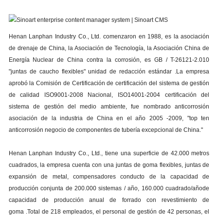
Superioridad
Vídeo
Henan Lanphan Industry Co., Ltd. comenzaron en 1988, es la asociaci
ó
n
de drenaje de China, la Asociaci
ó
n de Tecnolog
í
a, la Asociaci
ó
n China de
Energ
í
a Nuclear de China contra la corrosi
ó
n, es GB / T-26121-2.010
"juntas de caucho flexibles" unidad de redacci
ó
n est
á
ndar .La empresa
aprob
ó
la Comisi
ó
n de Certificaci
ó
n de certificaci
ó
n del sistema de gesti
ó
n
de calidad ISO9001-2008 Nacional, ISO14001-2004 certificaci
ó
n del
sistema de gesti
ó
n del medio ambiente, fue nombrado anticorrosi
ó
n
asociaci
ó
n de la industria de China en el año 2005 -2009, "top ten
anticorrosi
ó
n negocio de componentes de tuber
í
a excepcional de China."
Henan Lanphan Industry Co., Ltd., tiene una superficie de 42.000 metros
cuadrados, la empresa cuenta con una juntas de goma flexibles, juntas de
expansi
ó
n de metal, compensadores conducto de la capacidad de
producci
ó
n conjunta de 200.000 sistemas / año, 160.000 cuadrado/añode
capacidad de producci
ó
n anual de forrado con revestimiento de
goma .Total de 218 empleados, el personal de gesti
ó
n de 42 personas, el